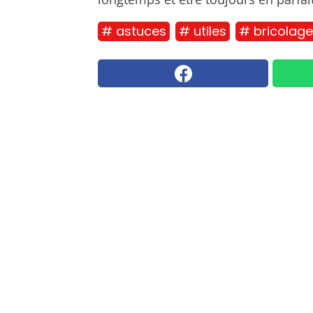
# astuces
# utiles
# bricolage