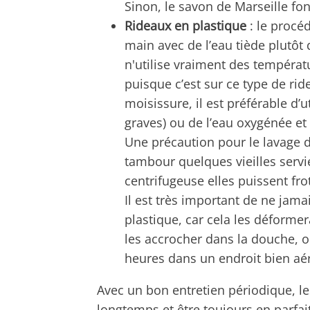
Sinon, le savon de Marseille fo
Rideaux en plastique
: le procéd
main avec de l’eau tiède plutôt
n'utilise vraiment des températ
puisque c’est sur ce type de rid
moisissure, il est préférable d’ut
graves) ou de l’eau oxygénée et
Une précaution pour le lavage d
tambour quelques vieilles servi
centrifugeuse elles puissent fro
Il est très important de ne jamai
plastique, car cela les déformera
les accrocher dans la douche, 
heures dans un endroit bien aé
Avec un bon entretien périodique, l
longtemps et être toujours en parfait