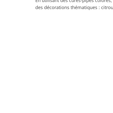
En utilisant des cures-pipes colorés,
des décorations thématiques : citroui