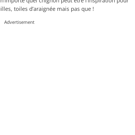
 n’importe quel chignon peut être l’inspiration pour
lles, toiles d’araignée mais pas que !
Advertisement