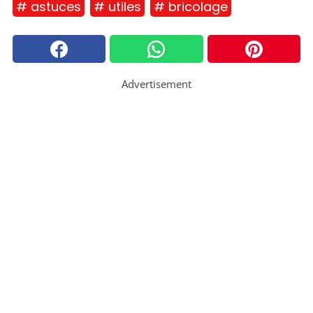
# astuces
# utiles
# bricolage
Advertisement